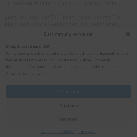
in deinem Wohnsitzland zu informieren.
Wenn du das Gefühl hast, die Kontrolle 
über dein Spielverhalten zu verlieren, 
wende dich an Hilfsorganisationen wie:
Zustimmung verwalten
www.check-dein-spiel.de
Moin, Sportsfreund! ⚽🎾
www.gamblingtherapy.org/de
Wir verwenden Cookies, damit unsere Seite technisch funktioniert, Inhalte
besser angezeigt werden und wir verstehen, welche Tipps euch
Wir unterstützen verantwortungsvolles 
interessieren. Du kannst alle Cookies akzeptieren, ablehnen oder deine
Spielen. Kein Wettanbieter, keine Wette 
Auswahl selbst verwalten.
und kein Tipp ist den Verlust deiner 
Lebensqualität wert.
Akzeptieren
Ablehnen
© Copyright 2026 Tipsterio
Verwalten
Datenschutzerklärung
Kontaktformular
Impressum
Über uns
Datenschutzerklärung
Impressum