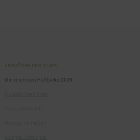
VERMÖGEN DER STARS
Die reichsten Fußballer 2026
Ronaldo Vermögen
Messi Vermögen
Neymar Vermögen
Mbappé Vermögen