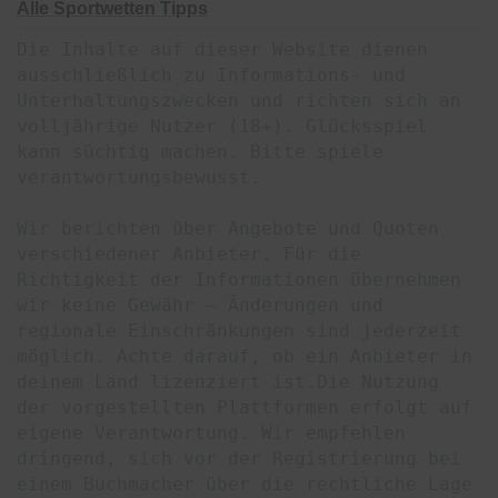
Alle Sportwetten Tipps
Die Inhalte auf dieser Website dienen 
ausschließlich zu Informations- und 
Unterhaltungszwecken und richten sich an 
volljährige Nutzer (18+). Glücksspiel 
kann süchtig machen. Bitte spiele 
verantwortungsbewusst.
Wir berichten über Angebote und Quoten 
verschiedener Anbieter. Für die 
Richtigkeit der Informationen übernehmen 
wir keine Gewähr – Änderungen und 
regionale Einschränkungen sind jederzeit 
möglich. Achte darauf, ob ein Anbieter in 
deinem Land lizenziert ist.Die Nutzung 
der vorgestellten Plattformen erfolgt auf 
eigene Verantwortung. Wir empfehlen 
dringend, sich vor der Registrierung bei 
einem Buchmacher über die rechtliche Lage 