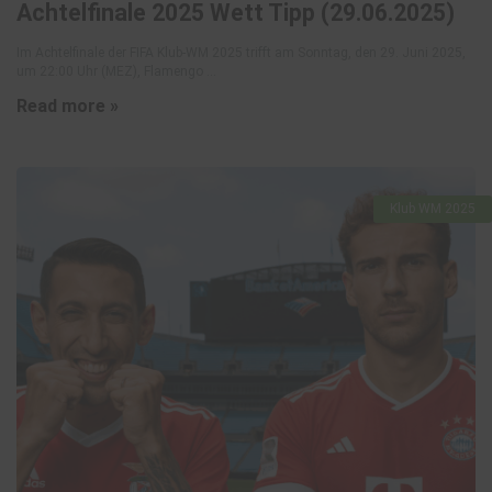
Achtelfinale 2025 Wett Tipp (29.06.2025)
Im Achtelfinale der FIFA Klub-WM 2025 trifft am Sonntag, den 29. Juni 2025,
um 22:00 Uhr (MEZ), Flamengo ...
Read more »
Klub WM 2025