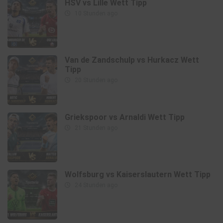
HSV vs Lille Wett Tipp
10 Stunden ago
Van de Zandschulp vs Hurkacz Wett
Tipp
20 Stunden ago
Griekspoor vs Arnaldi Wett Tipp
21 Stunden ago
Wolfsburg vs Kaiserslautern Wett Tipp
24 Stunden ago