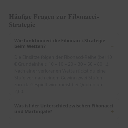
Häufige Fragen zur Fibonacci-
Strategie
Wie funktioniert die Fibonacci-Strategie
beim Wetten?
Die Einsätze folgen der Fibonacci-Reihe (bei 10
€ Grundeinheit: 10 – 10 – 20 – 30 – 50 – 80 …).
Nach einer verlorenen Wette rückst du eine
Stufe vor, nach einem Gewinn zwei Stufen
zurück. Gespielt wird meist bei Quoten um
2,00.
Was ist der Unterschied zwischen Fibonacci
und Martingale?