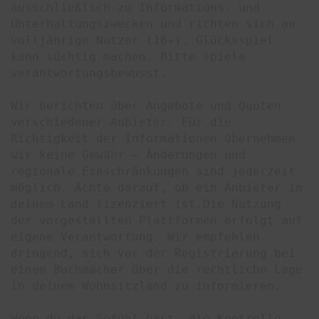
ausschließlich zu Informations- und 
Unterhaltungszwecken und richten sich an 
volljährige Nutzer (18+). Glücksspiel 
kann süchtig machen. Bitte spiele 
verantwortungsbewusst.
Wir berichten über Angebote und Quoten 
verschiedener Anbieter. Für die 
Richtigkeit der Informationen übernehmen 
wir keine Gewähr – Änderungen und 
regionale Einschränkungen sind jederzeit 
möglich. Achte darauf, ob ein Anbieter in 
deinem Land lizenziert ist.Die Nutzung 
der vorgestellten Plattformen erfolgt auf 
eigene Verantwortung. Wir empfehlen 
dringend, sich vor der Registrierung bei 
einem Buchmacher über die rechtliche Lage 
in deinem Wohnsitzland zu informieren.
Wenn du das Gefühl hast, die Kontrolle 