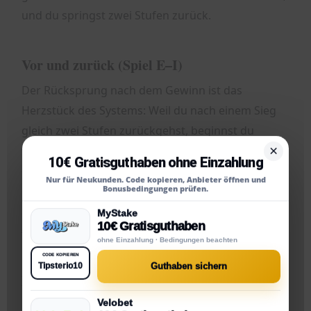
und du springst zwei Stufen zurück.
Vor und zurück (Spiel E–I)
Der Rücksprung nach dem Gewinn ist das
Herzstück des Systems: Weil du nach einem Sieg
gleich zwei Stufen zurückgehst, beginnst du
×
wieder mit kleineren Summen. So arbeitest du
10€ Gratisguthaben ohne Einzahlung
dich über die Wetten E bis I durch eine gemischte
Nur für Neukunden. Code kopieren, Anbieter öffnen und
Bonusbedingungen prüfen.
Phase, in der sich Gewinne und Verluste
abwechseln – der Kontostand pendelt zwischen 60
MyStake
10€ Gratisguthaben
€ und 100 €.
ohne Einzahlung · Bedingungen beachten
CODE KOPIEREN
Guthaben sichern
Tipsterio10
Die Erholung (Spiel J–L)
Velobet
Nach dem Tief bei 60 € (Spiel I) genügen wenige