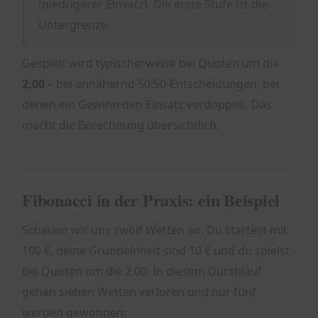
(niedrigerer Einsatz). Die erste Stufe ist die
Untergrenze.
Gespielt wird typischerweise bei Quoten um die
2,00
– bei annähernd 50:50-Entscheidungen, bei
denen ein Gewinn den Einsatz verdoppelt. Das
macht die Berechnung übersichtlich.
Fibonacci in der Praxis: ein Beispiel
Schauen wir uns zwölf Wetten an. Du startest mit
100 €, deine Grundeinheit sind 10 € und du spielst
bei Quoten um die 2,00. In diesem Durchlauf
gehen sieben Wetten verloren und nur fünf
werden gewonnen: