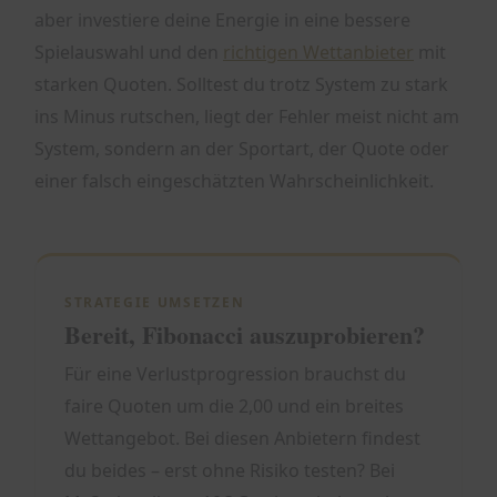
aber investiere deine Energie in eine bessere
Spielauswahl und den
richtigen Wettanbieter
mit
starken Quoten. Solltest du trotz System zu stark
ins Minus rutschen, liegt der Fehler meist nicht am
System, sondern an der Sportart, der Quote oder
einer falsch eingeschätzten Wahrscheinlichkeit.
STRATEGIE UMSETZEN
Bereit, Fibonacci auszuprobieren?
Für eine Verlustprogression brauchst du
faire Quoten um die 2,00 und ein breites
Wettangebot. Bei diesen Anbietern findest
du beides – erst ohne Risiko testen? Bei