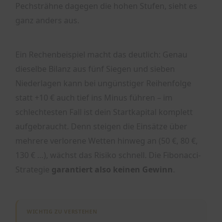
Pechsträhne dagegen die hohen Stufen, sieht es
ganz anders aus.
Ein Rechenbeispiel macht das deutlich: Genau
dieselbe Bilanz aus fünf Siegen und sieben
Niederlagen kann bei ungünstiger Reihenfolge
statt +10 € auch tief ins Minus führen – im
schlechtesten Fall ist dein Startkapital komplett
aufgebraucht. Denn steigen die Einsätze über
mehrere verlorene Wetten hinweg an (50 €, 80 €,
130 € …), wächst das Risiko schnell. Die Fibonacci-
Strategie
garantiert also keinen Gewinn
.
WICHTIG ZU VERSTEHEN