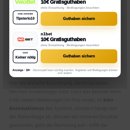
10€ Gratisguthaben
Gewinne, um zurück in die Gewinnzone zu
ohne Einzahlung · Bedingungen beachten
kommen: Die Wetten J, K und L gewinnen und
CODE KOPIEREN
Guthaben sichern
Tipsterio10
bringen das Konto auf 110 €. Genau das ist die
Idee hinter Fibonacci – bei Verlust eine Stufe hoch,
n1bet
10€ Gratisguthaben
bei Gewinn zwei Stufen runter.
ohne Einzahlung · Bedingungen beachten
CODE
Guthaben sichern
Keiner nötig
Die Grenzen der Fibonacci-Strategie
Anzeige · 18+
· Glücksspiel kann süchtig machen. Angebote und Bedingungen können
sich ändern.
Hier die ehrliche Einordnung, damit du keine
falschen Erwartungen hast: Dass das Beispiel oben
trotz sieben Niederlagen im Plus endet, ist
kein
Automatismus
des Systems, sondern hängt von
der Reihenfolge ab. Werden die höheren Einsätze
gewonnen, geht die Rechnung auf – trifft die