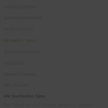
Haaland Vermögen
Bellingham Vermögen
Yamal Vermögen
RECHNER & TOOLS
Systemwettenrechner
Wettrechner
Value-Bet-Rechner
Kelly-Rechner
Alle Sportwetten Tipps
Die Inhalte auf dieser Website dienen 