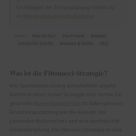
Grundlagen der Einsatzplanung findest du
im
Money-Management-Ratgeber
.
Was ist das?
Das Prinzip
Beispiel
INHALT
Schritt für Schritt
Grenzen & Risiko
FAQ
Was ist die Fibonacci-Strategie?
Wer Sportwetten streng wirtschaftlich angeht,
kommt an einer festen Strategie nicht vorbei. Ein
gesundes
Money Management
ist dabei genauso
Grundvoraussetzung wie die Auswahl des
passenden Buchmachers und eine durchdachte
Einsatzverteilung. Die Fibonacci-Strategie ist eine