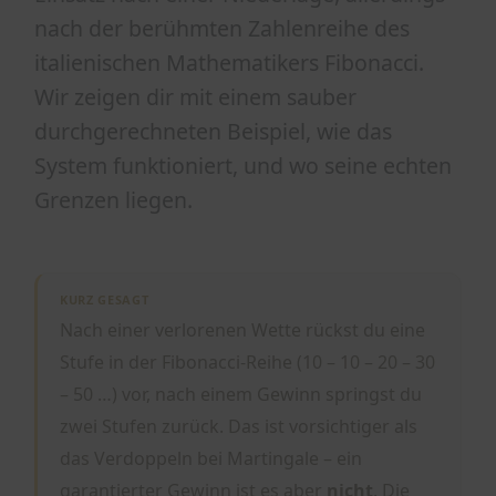
nach der berühmten Zahlenreihe des
italienischen Mathematikers Fibonacci.
Wir zeigen dir mit einem sauber
durchgerechneten Beispiel, wie das
System funktioniert, und wo seine echten
Grenzen liegen.
KURZ GESAGT
Nach einer verlorenen Wette rückst du eine
Stufe in der Fibonacci-Reihe (10 – 10 – 20 – 30
– 50 …) vor, nach einem Gewinn springst du
zwei Stufen zurück. Das ist vorsichtiger als
das Verdoppeln bei Martingale – ein
garantierter Gewinn ist es aber
nicht
. Die