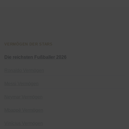
VERMÖGEN DER STARS
Die reichsten Fußballer 2026
Ronaldo Vermögen
Messi Vermögen
Neymar Vermögen
Mbappé Vermögen
Vinícius Vermögen