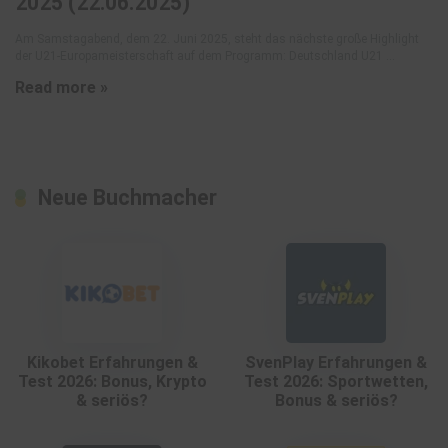
2025 (22.06.2025)
Am Samstagabend, dem 22. Juni 2025, steht das nächste große Highlight
der U21-Europameisterschaft auf dem Programm: Deutschland U21 ...
Read more »
Neue Buchmacher
Kikobet Erfahrungen &
SvenPlay Erfahrungen &
Test 2026: Bonus, Krypto
Test 2026: Sportwetten,
& seriös?
Bonus & seriös?