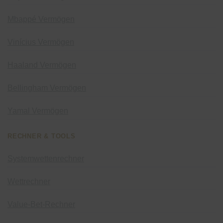
Mbappé Vermögen
Vinícius Vermögen
Haaland Vermögen
Bellingham Vermögen
Yamal Vermögen
RECHNER & TOOLS
Systemwettenrechner
Wettrechner
Value-Bet-Rechner