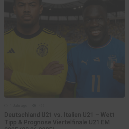
1 Jahr ago
496
Deutschland U21 vs. Italien U21 – Wett
Tipp & Prognose Viertelfinale U21 EM