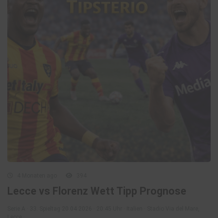
4 Monaten ago
394
Lecce vs Florenz Wett Tipp Prognose
Serie A · 33. Spieltag 20.04.2026 · 20:45 Uhr · Italien · Stadio Via del Mare,
Lecce · ...