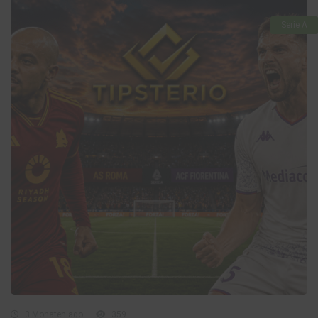
Serie A
3 Monaten ago
359