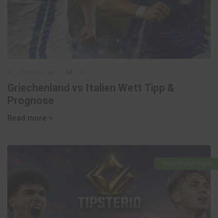
2 Monaten ago
182
Griechenland vs Italien Wett Tipp &
Prognose
Read more »
Freundschaftsspel