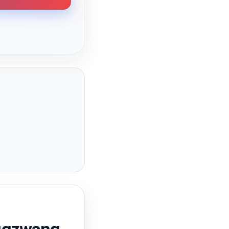
Zugzwang