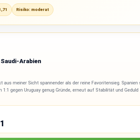
1,71
Risiko: moderat
 Saudi-Arabien
t aus meiner Sicht spannender als der reine Favoritensieg. Spanien s
m 1:1 gegen Uruguay genug Gründe, erneut auf Stabilität und Geduld
71