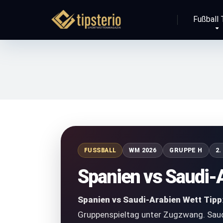
Fußball 
FUSSBALL
WM 2026
GRUPPE H
2.
Spanien vs Saudi-
Spanien vs Saudi-Arabien Wett Tipp
Gruppenspieltag unter Zugzwang. Sau