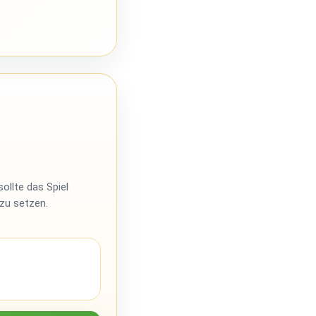
ollte das Spiel
 zu setzen.