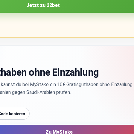
Jetzt zu 22bet
thaben ohne Einzahlung
kannst du bei MyStake ein 10€ Gratisguthaben ohne Einzahlung 
panien gegen Saudi-Arabien prüfen.
Code kopieren
Zu MyStake