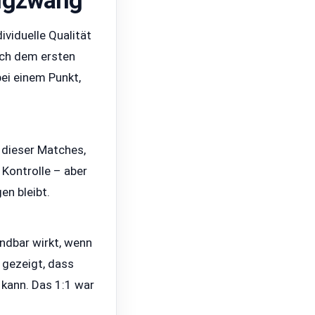
ividuelle Qualität
ach dem ersten
bei einem Punkt,
s dieser Matches,
l Kontrolle – aber
en bleibt.
ndbar wirkt, wenn
 gezeigt, dass
 kann. Das 1:1 war