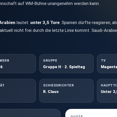
Mannschaft auf WM-Bühne unangenehm werden kann.
Arabien
lautet:
unter 3,5 Tore
. Spanien dürfte reagieren, a
 aktuell nicht frei durch die letzte Linie kommt. Saudi-Arab
WERB
GRUPPE
TV
26
Gruppe H · 2. Spieltag
Magenta
TÄT
SCHIEDSRICHTER
HAUPTTI
R. Claus
Unter 3,
QUOTE