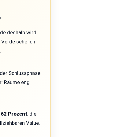
e
rade deshalb wird
 Verde sehe ich
.
n der Schlussphase
ar: Räume eng
a
62 Prozent
, die
llziehbaren Value.