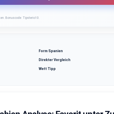
ten. Bonuscode: Tipsterio10.
Form Spanien
Direkter Vergleich
Wett Tipp
abien Analyse: Favorit unter 