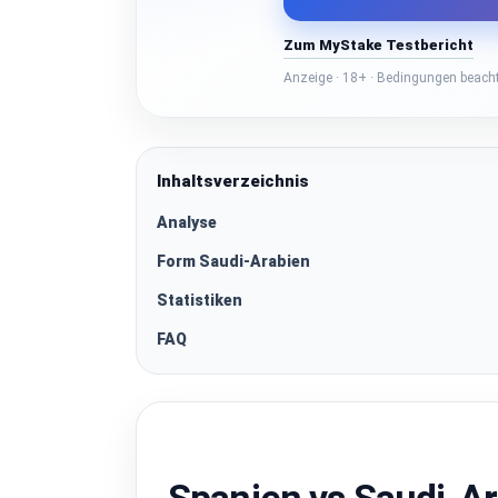
Zum MyStake Testbericht
Anzeige · 18+ · Bedingungen beach
Inhaltsverzeichnis
Analyse
Form Saudi-Arabien
Statistiken
FAQ
Spanien vs Saudi-Ar