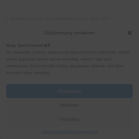
Amanda Anisimova
,
Laura Siegemund
,
London
,
Tennis
,
WTA
Zustimmung verwalten
Read More
Moin, Sportsfreund! ⚽🎾
Wir verwenden Cookies, damit unsere Seite technisch funktioniert, Inhalte
besser angezeigt werden und wir verstehen, welche Tipps euch
interessieren. Du kannst alle Cookies akzeptieren, ablehnen oder deine
Auswahl selbst verwalten.
Akzeptieren
Ablehnen
Verwalten
Datenschutzerklärung
Impressum