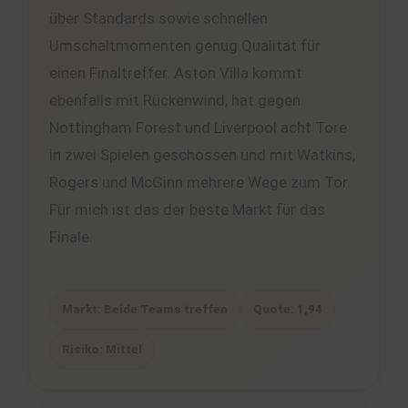
über Standards sowie schnellen
Umschaltmomenten genug Qualität für
einen Finaltreffer. Aston Villa kommt
ebenfalls mit Rückenwind, hat gegen
Nottingham Forest und Liverpool acht Tore
in zwei Spielen geschossen und mit Watkins,
Rogers und McGinn mehrere Wege zum Tor.
Für mich ist das der beste Markt für das
Finale.
Markt: Beide Teams treffen
Quote: 1,94
Risiko: Mittel