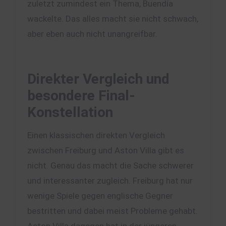
zuletzt zumindest ein Thema, Buendía
wackelte. Das alles macht sie nicht schwach,
aber eben auch nicht unangreifbar.
Direkter Vergleich und
besondere Final-
Konstellation
Einen klassischen direkten Vergleich
zwischen Freiburg und Aston Villa gibt es
nicht. Genau das macht die Sache schwerer
und interessanter zugleich. Freiburg hat nur
wenige Spiele gegen englische Gegner
bestritten und dabei meist Probleme gehabt.