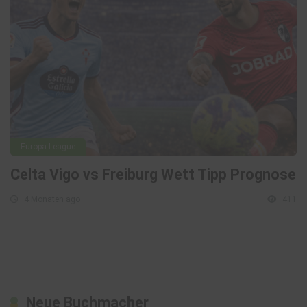
Europa League
Celta Vigo vs Freiburg Wett Tipp Prognose
4 Monaten ago
411
Neue Buchmacher