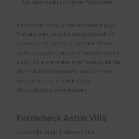
– das passt exakt zu meinem Wettmarkt.
Ein weiterer Punkt ist die emotionale Lage.
Freiburg weiß, dass die Ausgangsposition
historisch ist. Genau solche Spiele führen
selten dazu, dass ein Team komplett passiv
bleibt. Ich erwarte eher eine Phase, in der der
Sport-Club mutig anlaufen wird, vor allem
wenn sich in der ersten Halbzeit
Umschaltsituationen ergeben.
Formcheck Aston Villa
Aston Villa bringt in dieses Finale