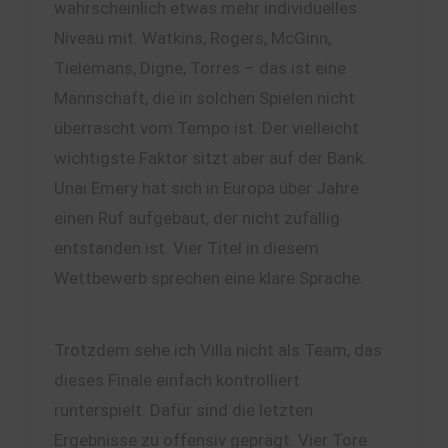
wahrscheinlich etwas mehr individuelles
Niveau mit. Watkins, Rogers, McGinn,
Tielemans, Digne, Torres – das ist eine
Mannschaft, die in solchen Spielen nicht
überrascht vom Tempo ist. Der vielleicht
wichtigste Faktor sitzt aber auf der Bank.
Unai Emery hat sich in Europa über Jahre
einen Ruf aufgebaut, der nicht zufällig
entstanden ist. Vier Titel in diesem
Wettbewerb sprechen eine klare Sprache.
Trotzdem sehe ich Villa nicht als Team, das
dieses Finale einfach kontrolliert
runterspielt. Dafür sind die letzten
Ergebnisse zu offensiv geprägt. Vier Tore