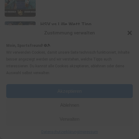
HSV vs Lille Wett Tipp
12 Stunden ago
Zustimmung verwalten
Moin, Sportsfreund! ⚽🎾
Wir verwenden Cookies, damit unsere Seite technisch funktioniert, Inhalte
besser angezeigt werden und wir verstehen, welche Tipps euch
Van de Zandschulp vs Hurkacz Wett
Tipp
interessieren. Du kannst alle Cookies akzeptieren, ablehnen oder deine
22 Stunden ago
Auswahl selbst verwalten.
Akzeptieren
Ablehnen
Verwalten
Datenschutzerklärung
Impressum