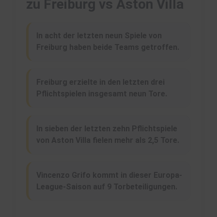
zu Freiburg vs Aston Villa
In acht der letzten neun Spiele von
Freiburg haben beide Teams getroffen.
Freiburg erzielte in den letzten drei
Pflichtspielen insgesamt neun Tore.
In sieben der letzten zehn Pflichtspiele
von Aston Villa fielen mehr als 2,5 Tore.
Vincenzo Grifo kommt in dieser Europa-
League-Saison auf 9 Torbeteiligungen.