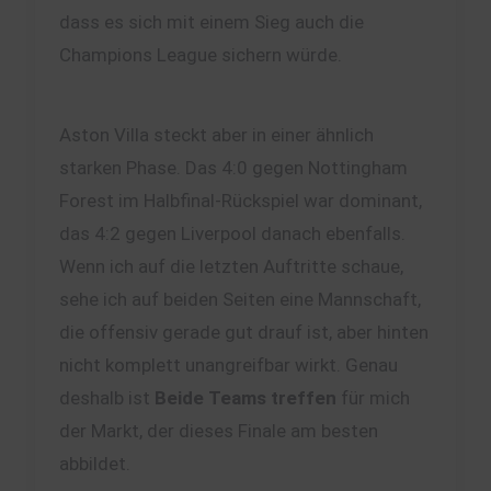
dass es sich mit einem Sieg auch die
Champions League sichern würde.
Aston Villa steckt aber in einer ähnlich
starken Phase. Das 4:0 gegen Nottingham
Forest im Halbfinal-Rückspiel war dominant,
das 4:2 gegen Liverpool danach ebenfalls.
Wenn ich auf die letzten Auftritte schaue,
sehe ich auf beiden Seiten eine Mannschaft,
die offensiv gerade gut drauf ist, aber hinten
nicht komplett unangreifbar wirkt. Genau
deshalb ist
Beide Teams treffen
für mich
der Markt, der dieses Finale am besten
abbildet.