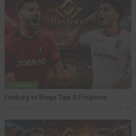
Europa League
Freiburg vs Braga Tipp & Prognose
3 Monaten ago
342