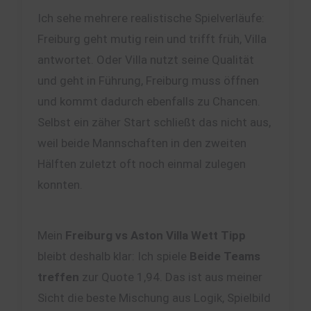
Ich sehe mehrere realistische Spielverläufe:
Freiburg geht mutig rein und trifft früh, Villa
antwortet. Oder Villa nutzt seine Qualität
und geht in Führung, Freiburg muss öffnen
und kommt dadurch ebenfalls zu Chancen.
Selbst ein zäher Start schließt das nicht aus,
weil beide Mannschaften in den zweiten
Hälften zuletzt oft noch einmal zulegen
konnten.
Mein
Freiburg vs Aston Villa Wett Tipp
bleibt deshalb klar: Ich spiele
Beide Teams
treffen
zur Quote 1,94. Das ist aus meiner
Sicht die beste Mischung aus Logik, Spielbild