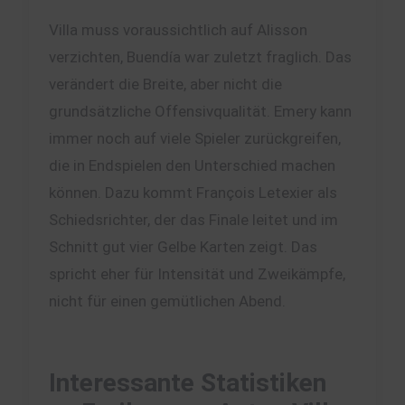
Villa muss voraussichtlich auf Alisson
verzichten, Buendía war zuletzt fraglich. Das
verändert die Breite, aber nicht die
grundsätzliche Offensivqualität. Emery kann
immer noch auf viele Spieler zurückgreifen,
die in Endspielen den Unterschied machen
können. Dazu kommt François Letexier als
Schiedsrichter, der das Finale leitet und im
Schnitt gut vier Gelbe Karten zeigt. Das
spricht eher für Intensität und Zweikämpfe,
nicht für einen gemütlichen Abend.
Interessante Statistiken