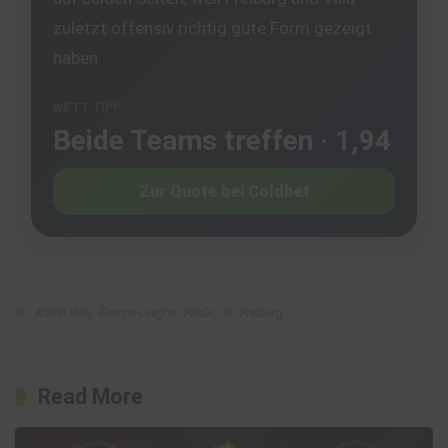
zuletzt offensiv richtig gute Form gezeigt
haben.
WETT TIPP
Beide Teams treffen · 1,94
Zur Quote bei Coldbet
Aston Villa
,
Europa-League
,
Finale
,
SC Freiburg
Read More