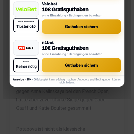
Saison mit starken Ergebnissen. Der Finaleinzug
Velobet
10€ Gratisguthaben
in Linz, das Halbfinale in Madrid sowie die
ohne Einzahlung · Bedingungen beachten
Achtelfinals in Rom und bei den French Open
CODE KOPIEREN
Guthaben sichern
Tipsterio10
brachten sie zurück in die Top 30.
n1bet
10€ Gratisguthaben
Ihre letzten Resultate sind gemischt, aber
ohne Einzahlung · Bedingungen beachten
insgesamt stärker als die von Alexandrova. In
CODE
Guthaben sichern
Rosmalen schlug sie Suzan Lamens in drei
Keiner nötig
Sätzen, musste gegen Zeynep Sönmez aber
Anzeige · 18+
· Glücksspiel kann süchtig machen. Angebote und Bedingungen können
krankheitsbedingt aufgeben. Davor verlor sie
sich ändern.
gegen Anna Kalinskaya bei den French Open,
hatte aber zuvor starke Siege gegen Coco
Gauff und Katie Boulter gesammelt.
Potapova ist nicht als klassische