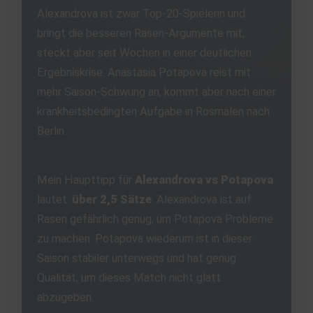
Alexandrova ist zwar Top-20-Spielerin und
bringt die besseren Rasen-Argumente mit,
steckt aber seit Wochen in einer deutlichen
Ergebniskrise. Anastasia Potapova reist mit
mehr Saison-Schwung an, kommt aber nach einer
krankheitsbedingten Aufgabe in Rosmalen nach
Berlin.
Mein Haupttipp für
Alexandrova vs Potapova
lautet:
über 2,5 Sätze
. Alexandrova ist auf
Rasen gefährlich genug, um Potapova Probleme
zu machen. Potapova wiederum ist in dieser
Saison stabiler unterwegs und hat genug
Qualität, um dieses Match nicht glatt
abzugeben.