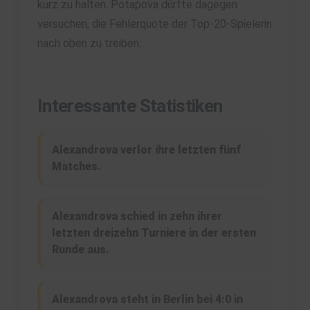
kurz zu halten. Potapova dürfte dagegen
versuchen, die Fehlerquote der Top-20-Spielerin
nach oben zu treiben.
Interessante Statistiken
Alexandrova verlor ihre letzten fünf
Matches.
Alexandrova schied in zehn ihrer
letzten dreizehn Turniere in der ersten
Runde aus.
Alexandrova steht in Berlin bei 4:0 in