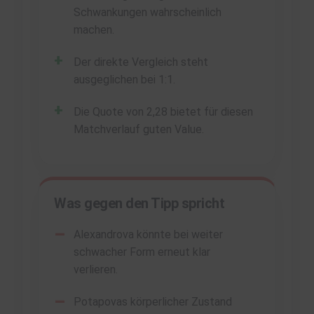
Schwankungen wahrscheinlich
machen.
Der direkte Vergleich steht
ausgeglichen bei 1:1.
Die Quote von 2,28 bietet für diesen
Matchverlauf guten Value.
Was gegen den Tipp spricht
Alexandrova könnte bei weiter
schwacher Form erneut klar
verlieren.
Potapovas körperlicher Zustand