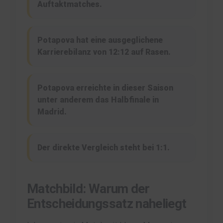
Auftaktmatches.
Potapova hat eine ausgeglichene
Karrierebilanz von 12:12 auf Rasen.
Potapova erreichte in dieser Saison
unter anderem das Halbfinale in
Madrid.
Der direkte Vergleich steht bei 1:1.
Matchbild: Warum der
Entscheidungssatz naheliegt