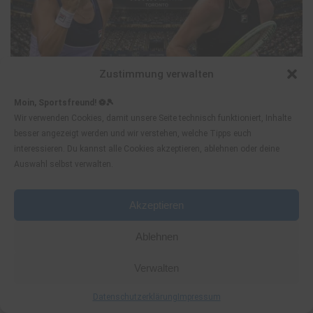
Zustimmung verwalten
Moin, Sportsfreund! ⚽🎾
Wir verwenden Cookies, damit unsere Seite technisch funktioniert, Inhalte
besser angezeigt werden und wir verstehen, welche Tipps euch
Li vs Cross Wett Tipp
interessieren. Du kannst alle Cookies akzeptieren, ablehnen oder deine
Auswahl selbst verwalten.
2 Tagen ago
35
Akzeptieren
Ablehnen
Verwalten
Datenschutzerklärung
Impressum