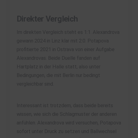
Direkter Vergleich
Im direkten Vergleich steht es 1:1. Alexandrova
gewann 2024 in Linz klar mit 2:0. Potapova
profitierte 2021 in Ostrava von einer Aufgabe
Alexandrovas. Beide Duelle fanden auf
Hartplatz in der Halle statt, also unter
Bedingungen, die mit Berlin nur bedingt
vergleichbar sind.
Interessant ist trotzdem, dass beide bereits
wissen, wie sich die Schlagmuster der anderen
anfühlen. Alexandrova wird versuchen, Potapova
sofort unter Druck zu setzen und Ballwechsel