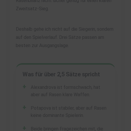
Rasenbilanz nicht sicher genug für einen klaren
Zweitsatz-Sieg.
Deshalb gehe ich nicht auf die Siegerin, sondern
auf den Spielverlauf. Drei Sätze passen am
besten zur Ausgangslage.
Was für über 2,5 Sätze spricht
Alexandrova ist formschwach, hat
aber auf Rasen klare Waffen.
Potapova ist stabiler, aber auf Rasen
keine dominante Spielerin.
Beide bringen Fragezeichen mit, die