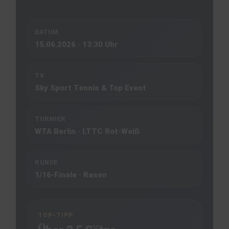
DATUM
15.06.2026 · 13:30 Uhr
TV
Sky Sport Tennis & Top Event
TURNIER
WTA Berlin · LTTC Rot-Weiß
RUNDE
1/16-Finale · Rasen
TOP-TIPP