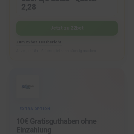
2,28
Jetzt zu 22bet
Zum 22bet Testbericht
Anzeige · 18+ · Glücksspiel kann süchtig machen.
EXTRA OPTION
10€ Gratisguthaben ohne
Einzahlung