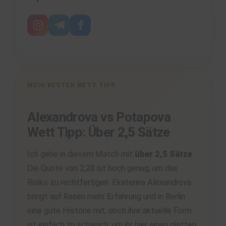
MEIN BESTER WETT TIPP
Alexandrova vs Potapova
Wett Tipp: Über 2,5 Sätze
Ich gehe in diesem Match mit
über 2,5 Sätze
.
Die Quote von 2,28 ist hoch genug, um das
Risiko zu rechtfertigen. Ekaterina Alexandrova
bringt auf Rasen mehr Erfahrung und in Berlin
eine gute Historie mit, doch ihre aktuelle Form
ist einfach zu schwach, um ihr hier einen glatten