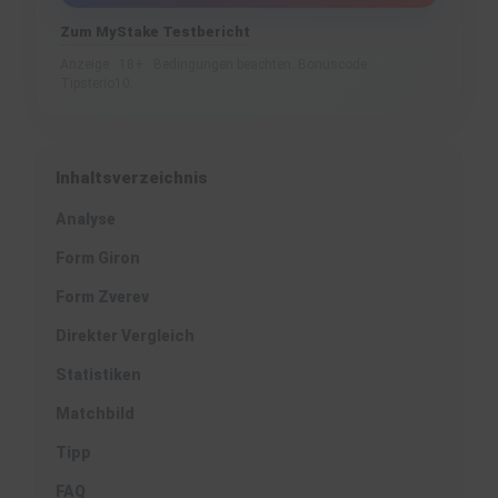
Zum MyStake Testbericht
Anzeige · 18+ · Bedingungen beachten. Bonuscode:
Tipsterio10.
Inhaltsverzeichnis
Analyse
Form Giron
Form Zverev
Direkter Vergleich
Statistiken
Matchbild
Tipp
FAQ