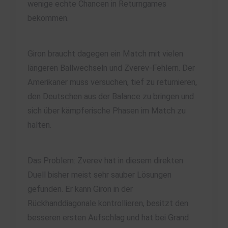
wenige echte Chancen in Returngames
bekommen.
Giron braucht dagegen ein Match mit vielen
längeren Ballwechseln und Zverev-Fehlern. Der
Amerikaner muss versuchen, tief zu returnieren,
den Deutschen aus der Balance zu bringen und
sich über kämpferische Phasen im Match zu
halten.
Das Problem: Zverev hat in diesem direkten
Duell bisher meist sehr sauber Lösungen
gefunden. Er kann Giron in der
Rückhanddiagonale kontrollieren, besitzt den
besseren ersten Aufschlag und hat bei Grand