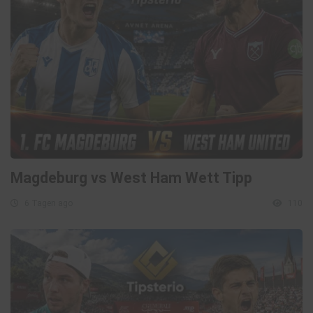
Magdeburg vs West Ham Wett Tipp
6 Tagen ago
110