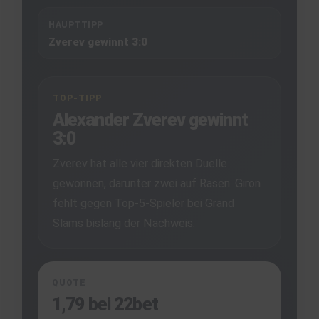
HAUPTTIPP
Zverev gewinnt 3:0
TOP-TIPP
Alexander Zverev gewinnt
3:0
Zverev hat alle vier direkten Duelle
gewonnen, darunter zwei auf Rasen. Giron
fehlt gegen Top-5-Spieler bei Grand
Slams bislang der Nachweis.
QUOTE
1,79 bei 22bet