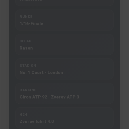
RUNDE
1/16-Finale
BELAG
Rasen
STADION
No. 1 Court · London
RANKING
Giron ATP 92 · Zverev ATP 3
H2H
Zverev führt 4:0