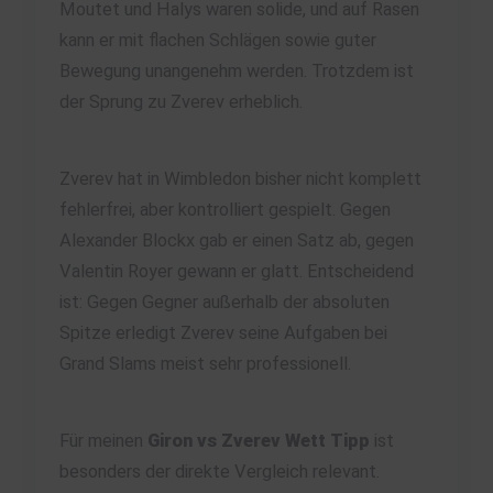
Moutet und Halys waren solide, und auf Rasen
kann er mit flachen Schlägen sowie guter
Bewegung unangenehm werden. Trotzdem ist
der Sprung zu Zverev erheblich.
Zverev hat in Wimbledon bisher nicht komplett
fehlerfrei, aber kontrolliert gespielt. Gegen
Alexander Blockx gab er einen Satz ab, gegen
Valentin Royer gewann er glatt. Entscheidend
ist: Gegen Gegner außerhalb der absoluten
Spitze erledigt Zverev seine Aufgaben bei
Grand Slams meist sehr professionell.
Für meinen
Giron vs Zverev Wett Tipp
ist
besonders der direkte Vergleich relevant.