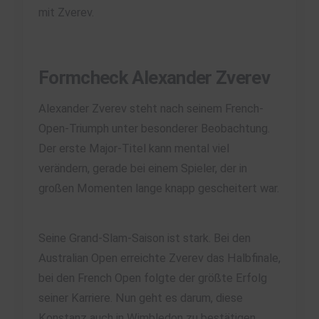
mit Zverev.
Formcheck Alexander Zverev
Alexander Zverev steht nach seinem French-
Open-Triumph unter besonderer Beobachtung.
Der erste Major-Titel kann mental viel
verändern, gerade bei einem Spieler, der in
großen Momenten lange knapp gescheitert war.
Seine Grand-Slam-Saison ist stark. Bei den
Australian Open erreichte Zverev das Halbfinale,
bei den French Open folgte der größte Erfolg
seiner Karriere. Nun geht es darum, diese
Konstanz auch in Wimbledon zu bestätigen.