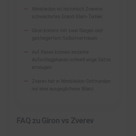
Wimbledon ist historisch Zverevs
schwächstes Grand-Slam-Turnier.
Giron kommt mit zwei Siegen und
gesteigertem Selbstvertrauen.
Auf Rasen können einzelne
Aufschlagphasen schnell enge Sätze
erzeugen.
Zverev hat in Wimbledon-Drittrunden
nur eine ausgeglichene Bilanz.
FAQ zu Giron vs Zverev