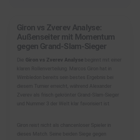
Giron vs Zverev Analyse:
Außenseiter mit Momentum
gegen Grand-Slam-Sieger
Die
Giron vs Zverev Analyse
beginnt mit einer
klaren Rollenverteilung. Marcos Giron hat in
Wimbledon bereits sein bestes Ergebnis bei
diesem Turnier erreicht, während Alexander
Zverev als frisch gekrönter Grand-Slam-Sieger
und Nummer 3 der Welt klar favorisiert ist.
Giron reist nicht als chancenloser Spieler in
dieses Match. Seine beiden Siege gegen